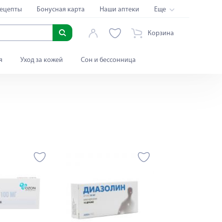
ецепты
Бонусная карта
Наши аптеки
Еще
Корзина
я
Уход за кожей
Сон и бессонница