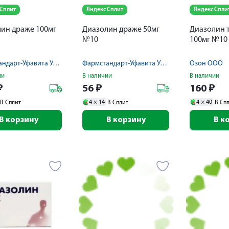
 Сплит
Яндекс Сплит
Яндекс Спли
ин драже 100мг
Диазолин драже 50мг
Диазолин 
№10
100мг №10
Фармстандарт-Уфавита Уфимский вит.з-д ОАО
Фармстандарт-Уфавита Уфимский вит.з-д ОАО
Озон ООО
ии
В наличии
В наличии
₽
56
₽
160
₽
4 ×
14
4 ×
40
В Сплит
В Сплит
В Сп
В корзину
В корзину
В к