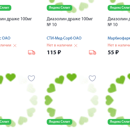
 Сплит
Яндекс Сплит
Яндекс Спли
ин драже 100мг
Диазолин драже 100мг
Диазолин 
№ 10
№ 10
ус ОАО
СТИ-Мед-Сорб ОАО
Марбиофар
аличии
Нет в наличии
Нет в налич
₽
115
₽
55
₽
 Сплит
Яндекс Сплит
Яндекс Спли