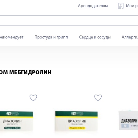
Арендодателям
Мои р
рекомендует
Простуда и грипп
Сердце и сосуды
Аллерги
ВОМ МЕБГИДРОЛИН