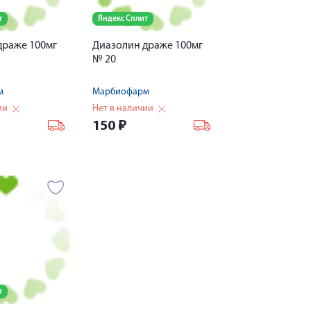
т
Яндекс Сплит
драже 100мг
Диазолин драже 100мг
№ 20
м
Марбиофарм
ии
Нет в наличии
150
₽
т