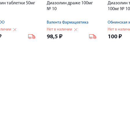
ин таблетки 50мг
Диазолин драже 100мг
Диазолин 
№ 10
100мг № 10
ОО
Валента Фармацевтика
аличии
Нет в наличии
Нет в налич
₽
98,5
₽
100
₽