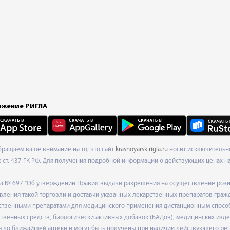
жение РИГЛА
Обращаем ваше внимание на то, что сайт
krasnoyarsk.rigla.ru
носит исключительно
ст. 437 ГК РФ. Для получения подробной информации о действующих ценах на 
ода № 697 "Об утверждении Правил выдачи разрешения на осуществление роз
ления такой торговли и доставки указанных лекарственных препаратов граж
твенными препаратами для медицинского применения дистанционным способом
венных средств, биологически активных добавок (БАДов), медицинских издел
 до ближайшей аптеки и могут быть получены при наличии действующего рец