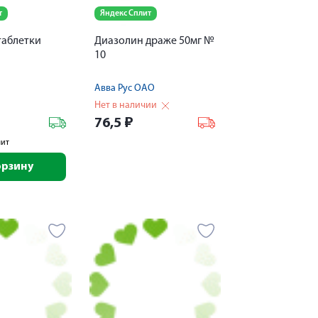
т
Яндекс Сплит
таблетки
Диазолин драже 50мг №
10
Авва Рус ОАО
Нет в наличии
76,5
₽
лит
орзину