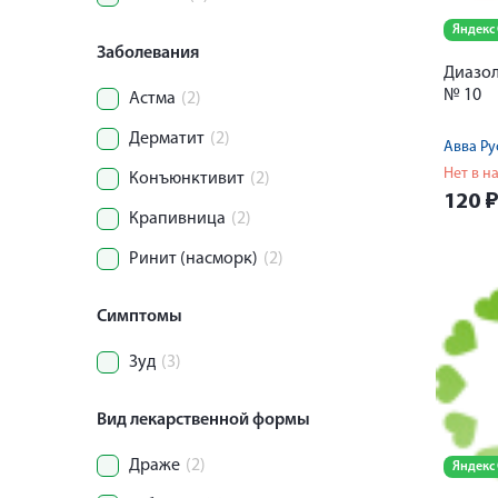
Яндекс
Заболевания
Диазол
№ 10
Астма
(2)
Дерматит
(2)
Авва Р
Нет в н
Конъюнктивит
(2)
120
Крапивница
(2)
Ринит (насморк)
(2)
Симптомы
Зуд
(3)
Вид лекарственной формы
Драже
(2)
Яндекс