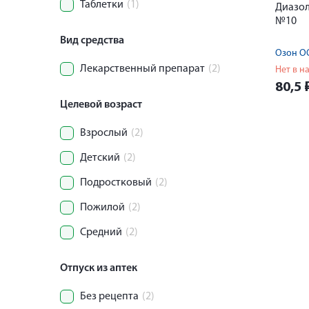
Таблетки
(1)
Диазол
№10
Вид средства
Озон О
Лекарственный препарат
(2)
Нет в н
80,5
Целевой возраст
Взрослый
(2)
Детский
(2)
Подростковый
(2)
Пожилой
(2)
Средний
(2)
Отпуск из аптек
Без рецепта
(2)