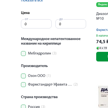
Показать все
Яндекс
Цена
Диазол
№10
от
до
В налич
Международное непатентованное
74,5
название на кириллице
4 ×
19
Мебгидролин
(3)
Производитель
Озон ООО
(1)
Фармстандарт-Уфавита Уфимский вит.з-д ОАО
(2)
Страна производства
Россия
(3)