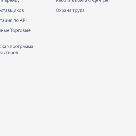
 в аренду
Работа в контакт-центре
оставщиков
Охрана труда
тация по API
нные Торговые
ская программа
мастеров