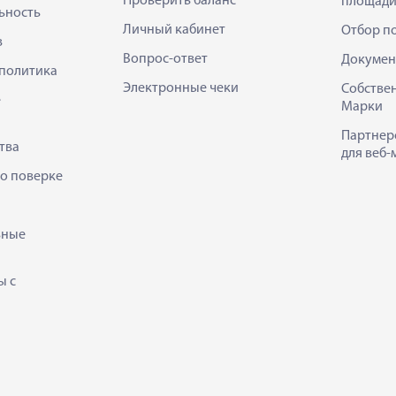
Проверить баланс
площади
ьность
Личный кабинет
Отбор п
в
Вопрос-ответ
Докумен
политика
Электронные чеки
Собстве
е
Марки
Партнер
тва
для веб-
 о поверке
ьные
ы с